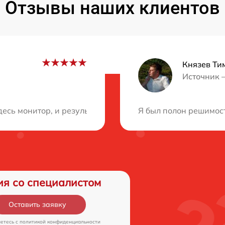
Отзывы наших клиентов
Князев Ти
Источник 
ция?
десь монитор, и результат превзошел ожидания. Мастер
Я был полон решимост
ия со специалистом
Оставить заявку
аетесь c
политикой конфиденциальности