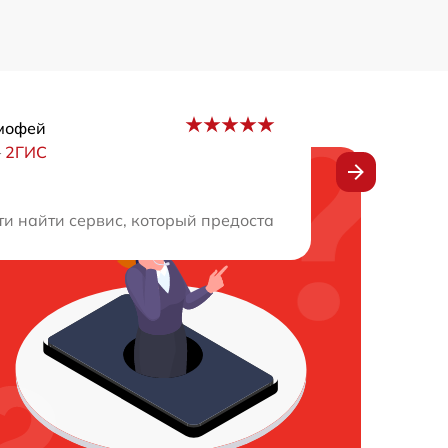
мофей
–
2ГИС
а настоящие профессионалы, подход к делу грамотный. 
и найти сервис, который предоставлял бы быстрый и ка