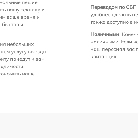
нальные пешие
Переводом по СБП 
ть вашу технику и
удобнее сделать пе
ним ваше время и
также доступно в 
с быстро и
Наличными:
Конечн
наличными. Если в
ия небольших
наш персонал вас 
гаем услугу выезда
квитанцию.
нту приедут к вам
ходимости,
экономить ваше