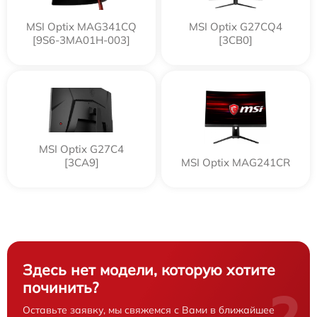
MSI Optix MAG341CQ
MSI Optix G27CQ4
[9S6-3MA01H-003]
[3CB0]
MSI Optix G27C4
[3CA9]
MSI Optix MAG241CR
Здесь нет модели, которую хотите
починить?
Оставьте заявку, мы свяжемся с Вами в ближайшее