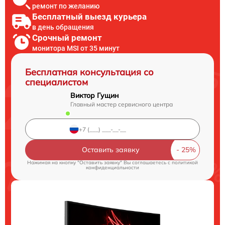
ремонт по желанию
Бесплатный выезд курьера
в день обращения
Срочный ремонт
монитора MSI от 35 минут
Бесплатная консультация со
специалистом
Виктор Гущин
Главный мастер сервисного центра
Оставить заявку
Нажимая на кнопку "Оставить заявку" Вы соглашаетесь c
политикой
конфиденциальности