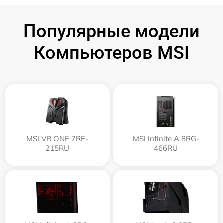
Популярные модели
Компьютеров MSI
MSI VR ONE 7RE-
MSI Infinite A 8RG-
215RU
466RU