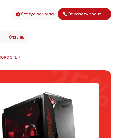
Статус ремонта
Заказать звонок
ы
Отзывы
еокарты)