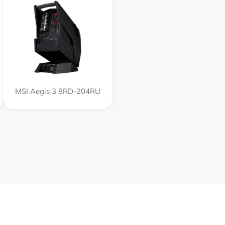
MSI Aegis 3 8RD-204RU