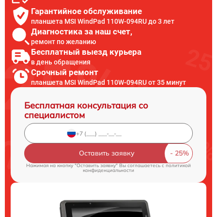
Гарантийное обслуживание
планшета MSI WindPad 110W-094RU до 3 лет
Диагностика за наш счет,
ремонт по желанию
Бесплатный выезд курьера
в день обращения
Срочный ремонт
планшета MSI WindPad 110W-094RU от 35 минут
Бесплатная консультация со
специалистом
Оставить заявку
Нажимая на кнопку "Оставить заявку" Вы соглашаетесь c
политикой
конфиденциальности