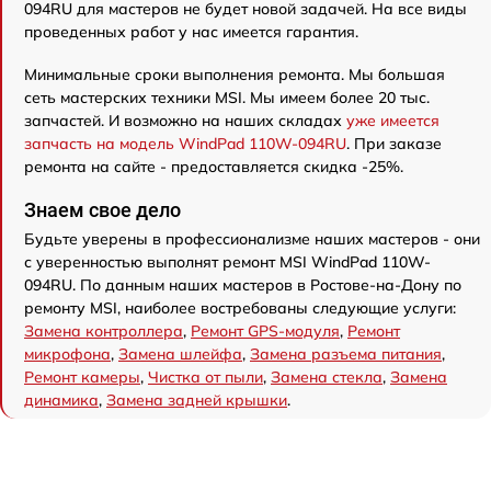
094RU для мастеров не будет новой задачей. На все виды
проведенных работ у нас имеется гарантия.
Минимальные сроки выполнения ремонта. Мы большая
сеть мастерских техники MSI. Мы имеем более 20 тыс.
запчастей. И возможно на наших складах
уже имеется
запчасть на модель WindPad 110W-094RU
. При заказе
ремонта на сайте - предоставляется скидка -25%.
Знаем свое дело
Будьте уверены в профессионализме наших мастеров - они
с уверенностью выполнят ремонт MSI WindPad 110W-
094RU. По данным наших мастеров в Ростове-на-Дону по
ремонту MSI, наиболее востребованы следующие услуги:
Замена контроллера
,
Ремонт GPS-модуля
,
Ремонт
микрофона
,
Замена шлейфа
,
Замена разъема питания
,
Ремонт камеры
,
Чистка от пыли
,
Замена стекла
,
Замена
динамика
,
Замена задней крышки
.